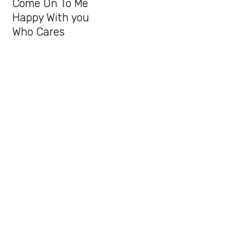
Come On To Me
Happy With you
Who Cares
Fuh You
Confidante
People Want Peace
Hand In Hand
Dominoes
Back In Brazil
Do It Now
Caesar Rock
Despite Repeated Warnings
Station II
Hunt You Down/Naked/C-Link
También te puede interesar: "
Escucha
“TIME SONG”, la canción inédita de The