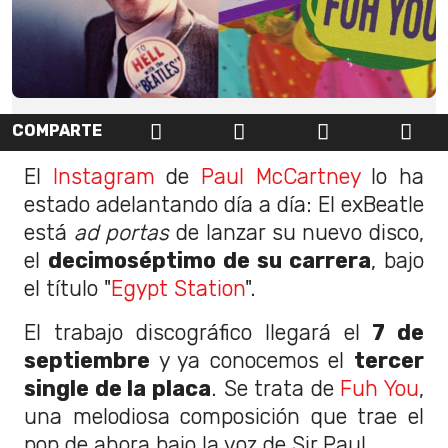
COMPARTE
El
Instagram
de
Paul McCartney
lo ha
estado adelantando día a día: El exBeatle
está
ad portas
de lanzar su nuevo disco,
el
decimoséptimo de su carrera
, bajo
el título "
Egypt Station
".
El trabajo discográfico llegará el
7 de
septiembre
y ya conocemos el
tercer
single de la placa
. Se trata de
Fuh You
,
una melodiosa composición que trae el
pop de ahora bajo la voz de Sir Paul.