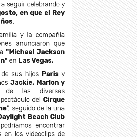
ra seguir celebrando y
osto, en que el Rey
años
.
amilia y la compañía
enes anunciaron que
ta
"Michael Jackson
on"
en
Las Vegas.
o de sus hijos
Paris
y
nos
Jackie, Marlon y
n de las diversas
spectáculo del
Cirque
ne
", seguido de la una
Daylight Beach Club
podríamos encontrar
 en los videoclips de