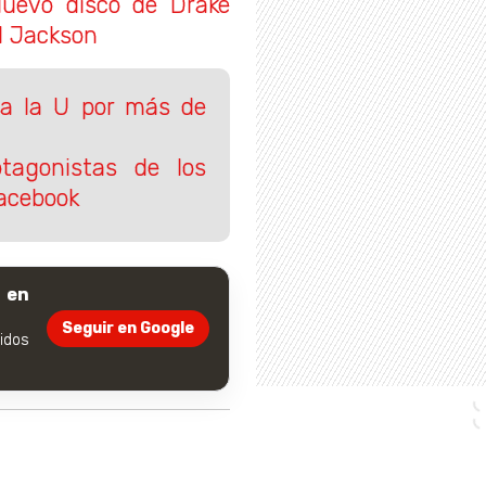
uevo disco de Drake
l Jackson
 a la U por más de
otagonistas de los
acebook
 en
Seguir en Google
dos