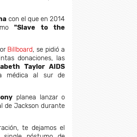
ma
con el que en 2014
tumo
"Slave to the
por
Billboard
, se pidió a
intas donaciones, las
zabeth Taylor AIDS
a médica al sur de
Sony
planea lanzar o
ial de Jackson durante
ación, te dejamos el
l single póstumo de