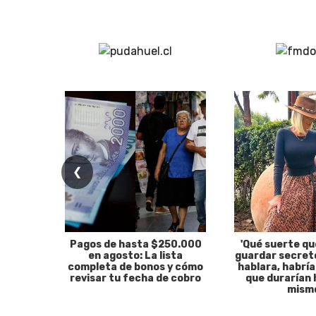
❮
Pagos de hasta $250.000
'Qué suerte qu
en agosto: La lista
guardar secreto
completa de bonos y cómo
hablara, habría
revisar tu fecha de cobro
que durarían 
mism