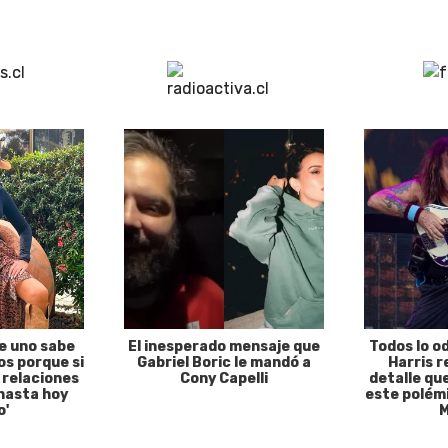
e uno sabe
El inesperado mensaje que
Todos lo o
s porque si
Gabriel Boric le mandó a
Harris r
 relaciones
Cony Capelli
detalle qu
hasta hoy
este polémi
o'
M