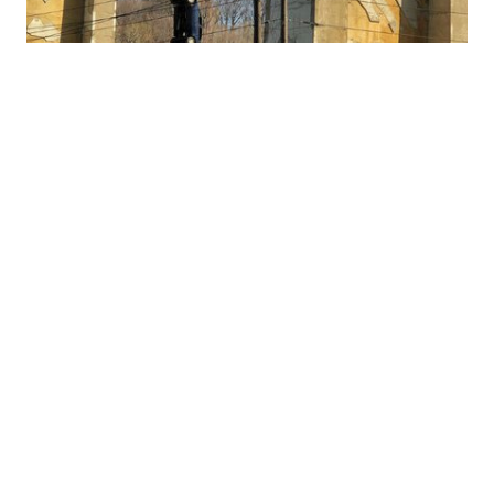
“Nunca había visto algo como esto.
Paso por aquí hace muchos años. Creo
que es muy gracioso”
, dijo un ciclista a