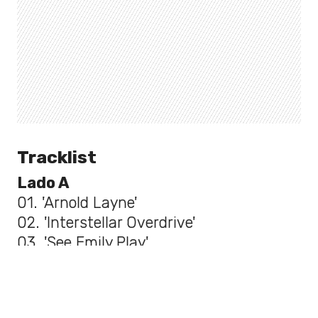
Tracklist
Lado A
01. 'Arnold Layne'
02. 'Interstellar Overdrive'
03. 'See Emily Play'
04. 'Remember a Day'
05. 'Paint Box'
Lado B