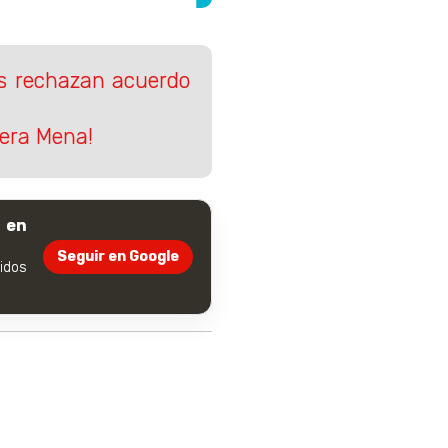
es rechazan acuerdo
iera Mena!
 en
Seguir en Google
dos