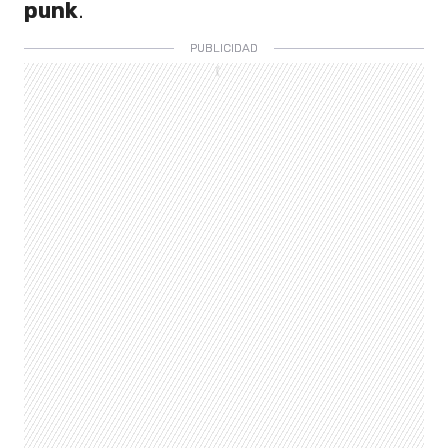
punk
.